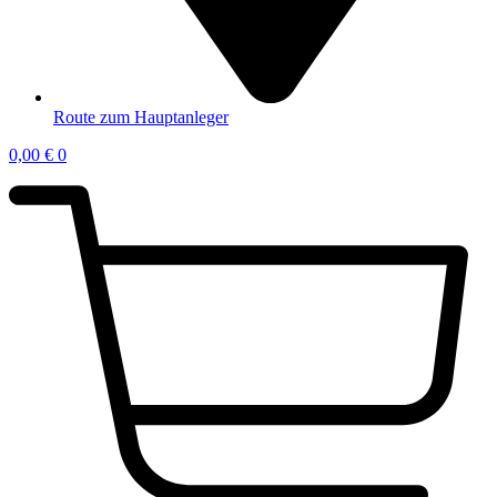
Route zum Hauptanleger
0,00
€
0